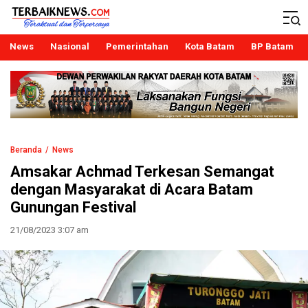
Terbaiknews
Teraktual dan Terpercaya
News
Nasional
Pemerintahan
Kota Batam
BP Batam
Beranda
News
Amsakar Achmad Terkesan Semangat
dengan Masyarakat di Acara Batam
Gunungan Festival
21/08/2023 3:07 am