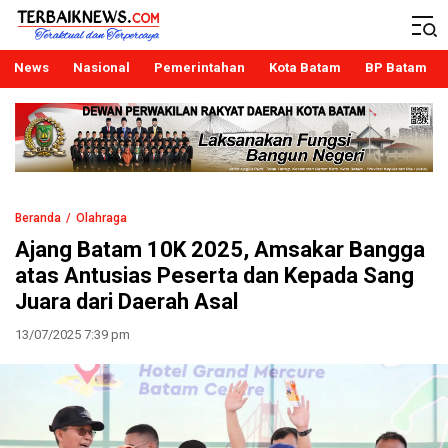
Terbaiknews
Teraktual dan Terpercaya
News
Nasional
Pemerintahan
Kota Batam
BP Batam
Beranda
Olahraga
Ajang Batam 10K 2025, Amsakar Bangga
atas Antusias Peserta dan Kepada Sang
Juara dari Daerah Asal
13/07/2025 7:39 pm