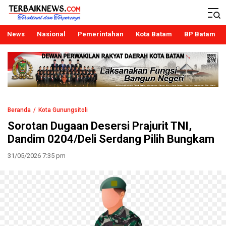
Terbaiknews
Teraktual dan Terpercaya
News
Nasional
Pemerintahan
Kota Batam
BP Batam
Beranda
Kota Gunungsitoli
Sorotan Dugaan Desersi Prajurit TNI,
Dandim 0204/Deli Serdang Pilih Bungkam
31/05/2026 7:35 pm