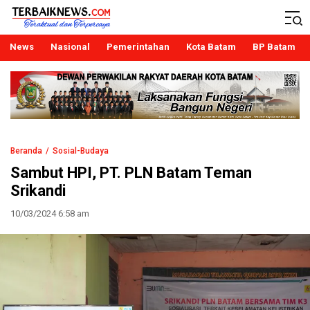
Terbaiknews
Teraktual dan Terpercaya
News
Nasional
Pemerintahan
Kota Batam
BP Batam
Beranda
Sosial-Budaya
Sambut HPI, PT. PLN Batam Teman
Srikandi
10/03/2024 6:58 am