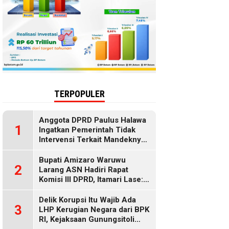
TERPOPULER
Anggota DPRD Paulus Halawa
1
Ingatkan Pemerintah Tidak
Intervensi Terkait Mandeknya
Penyaluran MBG
Bupati Amizaro Waruwu
2
Larang ASN Hadiri Rapat
Komisi III DPRD, Itamari Lase:
Diduga Contempt of
Parliament
Delik Korupsi Itu Wajib Ada
3
LHP Kerugian Negara dari BPK
RI, Kejaksaan Gunungsitoli