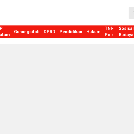
P
TNI-
Sosisal
Gunungsitoli
DPRD
Pendidikan
Hukum
atam
Polri
Budaya