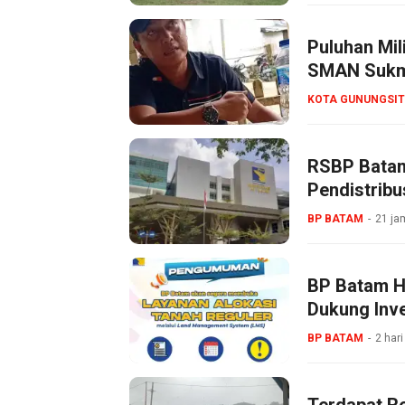
Puluhan Mil
SMAN Sukma
KOTA GUNUNGSIT
RSBP Batam
Pendistribu
BP BATAM
21 ja
BP Batam Ha
Dukung Inve
BP BATAM
2 hari
Terdapat R