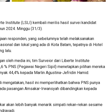
e Institute (LSLI) kembali merilis hasil survei kandidat
hun 2024. Minggu (31/3).
erjaan responden, yang sebelumnya telah melaksanakan
sional dan lokal yang ada di Kota Batam, tepatnya di Hotel
g lalu.
 oleh media ini, tim Surveior dari Liberte Institute
6 % PNS (Pegawai Negeri Sipil) menetapkan pilihan mereka
ak 44,4% kepada Marlin Agustina-Jefridin Hamid.
yadi mengatakan, hasil ini memperlihatkan bahwa PNS punya
ar pada pasangan Amsakar-Irwansyah dibandingkan kepada
kar akan lebih banyak menarik simpati rekan-rekan sesame
ndrayadi.