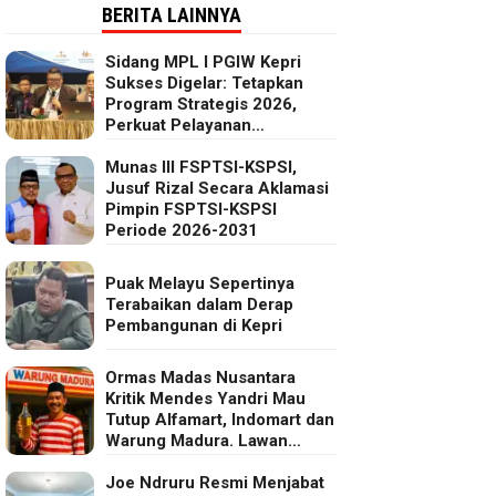
BERITA LAINNYA
Sidang MPL I PGIW Kepri
Sukses Digelar: Tetapkan
Program Strategis 2026,
Perkuat Pelayanan
Oikumenis dan Kepedulian
Sosial
Munas III FSPTSI-KSPSI,
Jusuf Rizal Secara Aklamasi
Pimpin FSPTSI-KSPSI
Periode 2026-2031
Puak Melayu Sepertinya
Terabaikan dalam Derap
Pembangunan di Kepri
Ormas Madas Nusantara
Kritik Mendes Yandri Mau
Tutup Alfamart, Indomart dan
Warung Madura. Lawan
Kebijakan Kapitalis Mendes
Joe Ndruru Resmi Menjabat