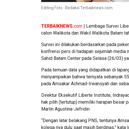
Editing Foto : Redaksi Terbaiknews.com
TERBAIKNEWS.
com
| Lembaga Survei Libert
calon Walikota dan Wakil Walikota Batam ta
Survei ini dilakukan berdasarkan pada pek
konfrensi pers di hadapan sejumlah media na
Sahid Batam Center pada Selasa (26/03) yan
Pada temuan data yang didapatkan di lapangan
menyampaikan bahwa ternyata sebanyak 55,
pada Amsakar Achmad-Irwansyah dan sebany
Direktur Eksekutif Liberte Institute, Indra
hak pilih (tertutup) memiliki harapan bes
Marlin Agustina-Jefridin.
“Dengan latar belakang PNS, tentunya Amsa
kolega nya dulu saat masih berdinas,” kata I