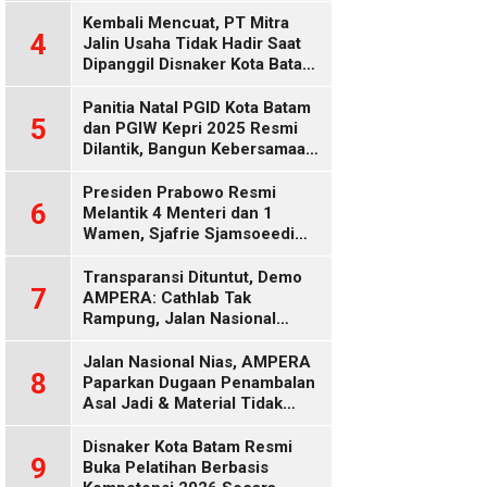
Diduga Keliru
Kembali Mencuat, PT Mitra
4
Jalin Usaha Tidak Hadir Saat
Dipanggil Disnaker Kota Batam
dan Kepri
Panitia Natal PGID Kota Batam
5
dan PGIW Kepri 2025 Resmi
Dilantik, Bangun Kebersamaan
Gereja dalam Gerakan
Oikumenis
Presiden Prabowo Resmi
6
Melantik 4 Menteri dan 1
Wamen, Sjafrie Sjamsoeedi
Rangkap Menko Polkam
Gantikan Budi Gunawan
Transparansi Dituntut, Demo
7
AMPERA: Cathlab Tak
Rampung, Jalan Nasional
Rusak
Jalan Nasional Nias, AMPERA
8
Paparkan Dugaan Penambalan
Asal Jadi & Material Tidak
Standar
Disnaker Kota Batam Resmi
9
Buka Pelatihan Berbasis