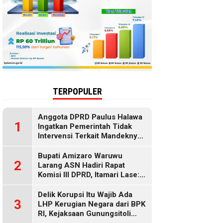
TERPOPULER
Anggota DPRD Paulus Halawa
1
Ingatkan Pemerintah Tidak
Intervensi Terkait Mandeknya
Penyaluran MBG
Bupati Amizaro Waruwu
2
Larang ASN Hadiri Rapat
Komisi III DPRD, Itamari Lase:
Diduga Contempt of
Parliament
Delik Korupsi Itu Wajib Ada
3
LHP Kerugian Negara dari BPK
RI, Kejaksaan Gunungsitoli