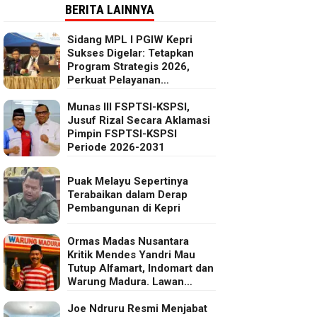
BERITA LAINNYA
Sidang MPL I PGIW Kepri
Sukses Digelar: Tetapkan
Program Strategis 2026,
Perkuat Pelayanan
Oikumenis dan Kepedulian
Sosial
Munas III FSPTSI-KSPSI,
Jusuf Rizal Secara Aklamasi
Pimpin FSPTSI-KSPSI
Periode 2026-2031
Puak Melayu Sepertinya
Terabaikan dalam Derap
Pembangunan di Kepri
Ormas Madas Nusantara
Kritik Mendes Yandri Mau
Tutup Alfamart, Indomart dan
Warung Madura. Lawan
Kebijakan Kapitalis Mendes
Joe Ndruru Resmi Menjabat