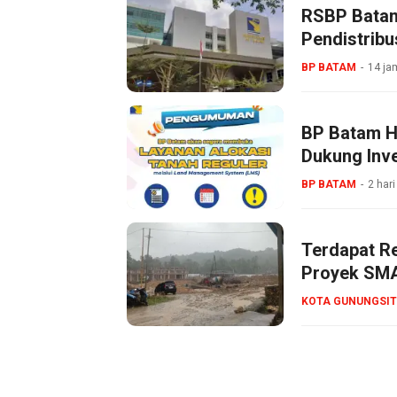
RSBP Batam
Pendistribu
BP BATAM
14 ja
BP Batam Ha
Dukung Inve
BP BATAM
2 hari
Terdapat R
Proyek SMA
KOTA GUNUNGSIT