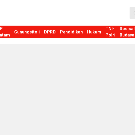
P
TNI-
Sosisal
Gunungsitoli
DPRD
Pendidikan
Hukum
atam
Polri
Budaya