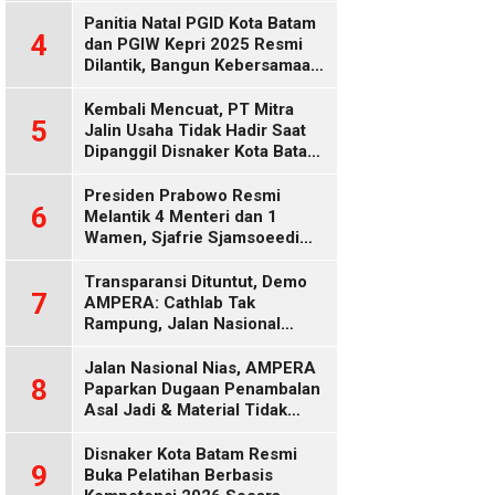
Diduga Keliru
Panitia Natal PGID Kota Batam
4
dan PGIW Kepri 2025 Resmi
Dilantik, Bangun Kebersamaan
Gereja dalam Gerakan
Oikumenis
Kembali Mencuat, PT Mitra
5
Jalin Usaha Tidak Hadir Saat
Dipanggil Disnaker Kota Batam
dan Kepri
Presiden Prabowo Resmi
6
Melantik 4 Menteri dan 1
Wamen, Sjafrie Sjamsoeedi
Rangkap Menko Polkam
Gantikan Budi Gunawan
Transparansi Dituntut, Demo
7
AMPERA: Cathlab Tak
Rampung, Jalan Nasional
Rusak
Jalan Nasional Nias, AMPERA
8
Paparkan Dugaan Penambalan
Asal Jadi & Material Tidak
Standar
Disnaker Kota Batam Resmi
9
Buka Pelatihan Berbasis