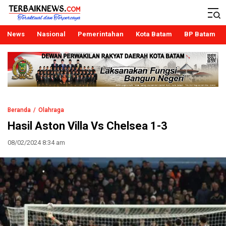
Terbaiknews
Teraktual dan Terpercaya
News
Nasional
Pemerintahan
Kota Batam
BP Batam
Beranda
Olahraga
Hasil Aston Villa Vs Chelsea 1-3
08/02/2024 8:34 am