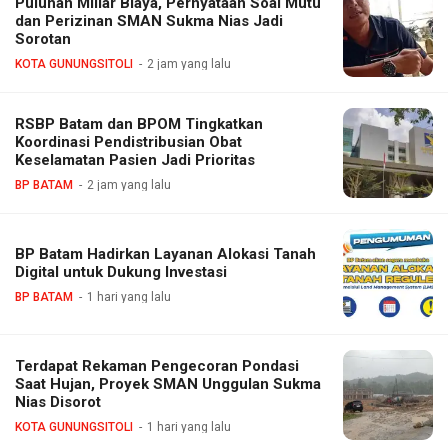
Puluhan Miliar Biaya, Pernyataan Soal Mutu
dan Perizinan SMAN Sukma Nias Jadi
Sorotan
KOTA GUNUNGSITOLI
2 jam yang lalu
RSBP Batam dan BPOM Tingkatkan
Koordinasi Pendistribusian Obat
Keselamatan Pasien Jadi Prioritas
BP BATAM
2 jam yang lalu
BP Batam Hadirkan Layanan Alokasi Tanah
Digital untuk Dukung Investasi
BP BATAM
1 hari yang lalu
Terdapat Rekaman Pengecoran Pondasi
Saat Hujan, Proyek SMAN Unggulan Sukma
Nias Disorot
KOTA GUNUNGSITOLI
1 hari yang lalu