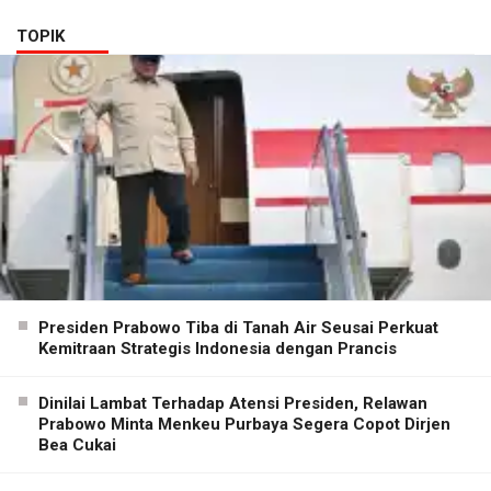
TOPIK
Presiden Prabowo Tiba di Tanah Air Seusai Perkuat
Kemitraan Strategis Indonesia dengan Prancis
Dinilai Lambat Terhadap Atensi Presiden, Relawan
Prabowo Minta Menkeu Purbaya Segera Copot Dirjen
Bea Cukai