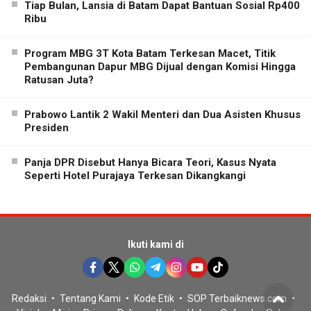
Tiap Bulan, Lansia di Batam Dapat Bantuan Sosial Rp400
Ribu
Program MBG 3T Kota Batam Terkesan Macet, Titik
Pembangunan Dapur MBG Dijual dengan Komisi Hingga
Ratusan Juta?
Prabowo Lantik 2 Wakil Menteri dan Dua Asisten Khusus
Presiden
Panja DPR Disebut Hanya Bicara Teori, Kasus Nyata
Seperti Hotel Purajaya Terkesan Dikangkangi
Ikuti kami di
Redaksi
Tentang Kami
Kode Etik
SOP Terbaiknews.com