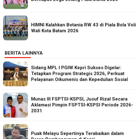
HIMNI Kalahkan Botania RW 43 di Piala Bola Voli
Wali Kota Batam 2026
BERITA LAINNYA
Sidang MPL I PGIW Kepri Sukses Digelar:
Tetapkan Program Strategis 2026, Perkuat
Pelayanan Oikumenis dan Kepedulian Sosial
Munas III FSPTSI-KSPSI, Jusuf Rizal Secara
Aklamasi Pimpin FSPTSI-KSPSI Periode 2026-
2031
Puak Melayu Sepertinya Terabaikan dalam