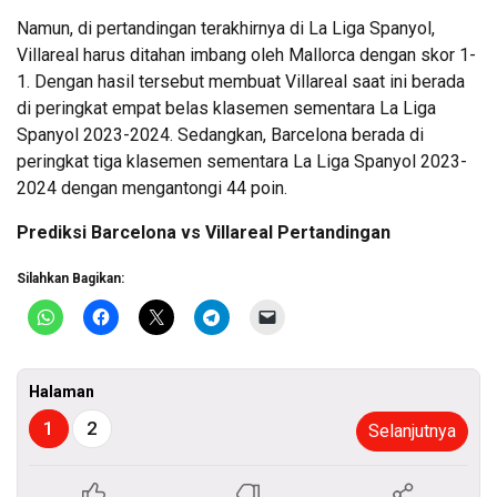
Namun, di pertandingan terakhirnya di La Liga Spanyol,
Villareal harus ditahan imbang oleh Mallorca dengan skor 1-
1. Dengan hasil tersebut membuat Villareal saat ini berada
di peringkat empat belas klasemen sementara La Liga
Spanyol 2023-2024. Sedangkan, Barcelona berada di
peringkat tiga klasemen sementara La Liga Spanyol 2023-
2024 dengan mengantongi 44 poin.
Prediksi Barcelona vs Villareal Pertandingan
Silahkan Bagikan:
Halaman
1
2
Selanjutnya