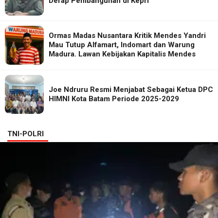
Derap Pembangunan di Kepri
Ormas Madas Nusantara Kritik Mendes Yandri
Mau Tutup Alfamart, Indomart dan Warung
Madura. Lawan Kebijakan Kapitalis Mendes
Joe Ndruru Resmi Menjabat Sebagai Ketua DPC
HIMNI Kota Batam Periode 2025-2029
TNI-POLRI