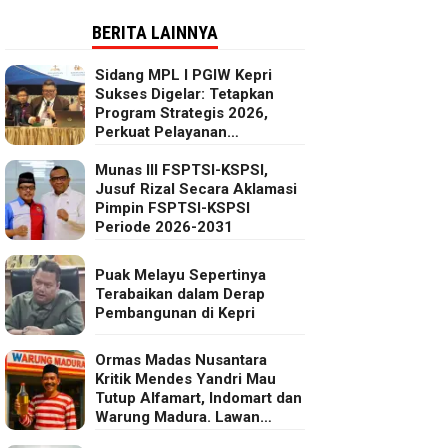
BERITA LAINNYA
Sidang MPL I PGIW Kepri
Sukses Digelar: Tetapkan
Program Strategis 2026,
Perkuat Pelayanan
Oikumenis dan Kepedulian
Sosial
Munas III FSPTSI-KSPSI,
Jusuf Rizal Secara Aklamasi
Pimpin FSPTSI-KSPSI
Periode 2026-2031
Puak Melayu Sepertinya
Terabaikan dalam Derap
Pembangunan di Kepri
Ormas Madas Nusantara
Kritik Mendes Yandri Mau
Tutup Alfamart, Indomart dan
Warung Madura. Lawan
Kebijakan Kapitalis Mendes