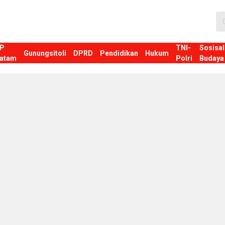
P
TNI-
Sosisal
Gunungsitoli
DPRD
Pendidikan
Hukum
atam
Polri
Budaya