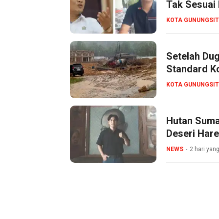
Tak Sesuai 
Bertanggun
KOTA GUNUNGSIT
Setelah Dug
Standard Ko
Dipertaruh
KOTA GUNUNGSIT
Hutan Suma
Deseri Har
Pengusaha
NEWS
2 hari yang