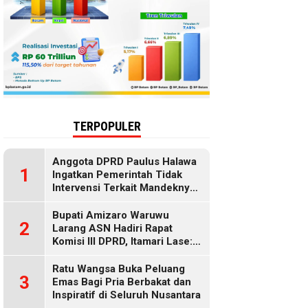
TERPOPULER
Anggota DPRD Paulus Halawa
1
Ingatkan Pemerintah Tidak
Intervensi Terkait Mandeknya
Penyaluran MBG
Bupati Amizaro Waruwu
2
Larang ASN Hadiri Rapat
Komisi III DPRD, Itamari Lase:
Diduga Contempt of
Parliament
Ratu Wangsa Buka Peluang
3
Emas Bagi Pria Berbakat dan
Inspiratif di Seluruh Nusantara