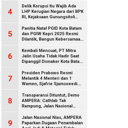
Delik Korupsi Itu Wajib Ada
4
LHP Kerugian Negara dari BPK
RI, Kejaksaan Gunungsitoli
Diduga Keliru
Panitia Natal PGID Kota Batam
5
dan PGIW Kepri 2025 Resmi
Dilantik, Bangun Kebersamaan
Gereja dalam Gerakan
Oikumenis
Kembali Mencuat, PT Mitra
6
Jalin Usaha Tidak Hadir Saat
Dipanggil Disnaker Kota Batam
dan Kepri
Presiden Prabowo Resmi
7
Melantik 4 Menteri dan 1
Wamen, Sjafrie Sjamsoeedi
Rangkap Menko Polkam
Gantikan Budi Gunawan
Transparansi Dituntut, Demo
8
AMPERA: Cathlab Tak
Rampung, Jalan Nasional
Rusak
Jalan Nasional Nias, AMPERA
9
Paparkan Dugaan Penambalan