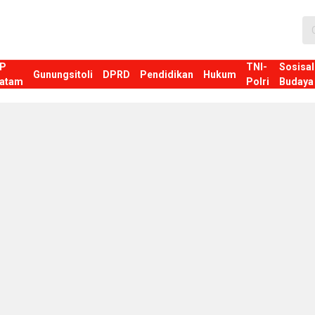
P
TNI-
Sosisal
Gunungsitoli
DPRD
Pendidikan
Hukum
atam
Polri
Budaya