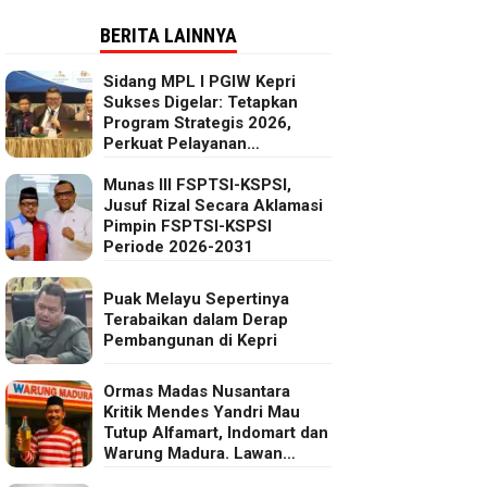
BERITA LAINNYA
Sidang MPL I PGIW Kepri
Sukses Digelar: Tetapkan
Program Strategis 2026,
Perkuat Pelayanan
Oikumenis dan Kepedulian
Sosial
Munas III FSPTSI-KSPSI,
Jusuf Rizal Secara Aklamasi
Pimpin FSPTSI-KSPSI
Periode 2026-2031
Puak Melayu Sepertinya
Terabaikan dalam Derap
Pembangunan di Kepri
Ormas Madas Nusantara
Kritik Mendes Yandri Mau
Tutup Alfamart, Indomart dan
Warung Madura. Lawan
Kebijakan Kapitalis Mendes