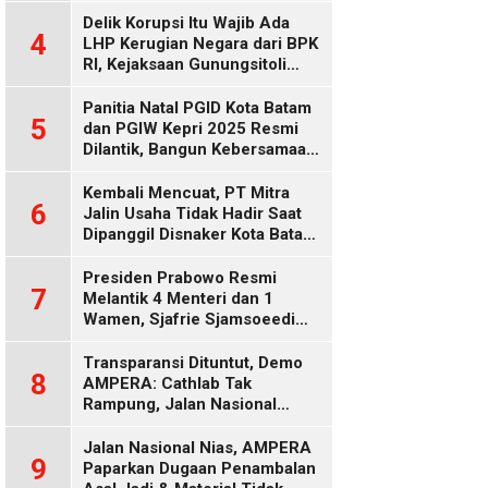
Delik Korupsi Itu Wajib Ada
4
LHP Kerugian Negara dari BPK
RI, Kejaksaan Gunungsitoli
Diduga Keliru
Panitia Natal PGID Kota Batam
5
dan PGIW Kepri 2025 Resmi
Dilantik, Bangun Kebersamaan
Gereja dalam Gerakan
Oikumenis
Kembali Mencuat, PT Mitra
6
Jalin Usaha Tidak Hadir Saat
Dipanggil Disnaker Kota Batam
dan Kepri
Presiden Prabowo Resmi
7
Melantik 4 Menteri dan 1
Wamen, Sjafrie Sjamsoeedi
Rangkap Menko Polkam
Gantikan Budi Gunawan
Transparansi Dituntut, Demo
8
AMPERA: Cathlab Tak
Rampung, Jalan Nasional
Rusak
Jalan Nasional Nias, AMPERA
9
Paparkan Dugaan Penambalan