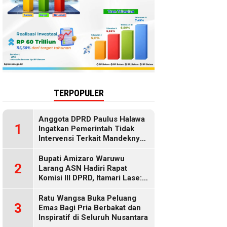
TERPOPULER
Anggota DPRD Paulus Halawa
1
Ingatkan Pemerintah Tidak
Intervensi Terkait Mandeknya
Penyaluran MBG
Bupati Amizaro Waruwu
2
Larang ASN Hadiri Rapat
Komisi III DPRD, Itamari Lase:
Diduga Contempt of
Parliament
Ratu Wangsa Buka Peluang
3
Emas Bagi Pria Berbakat dan
Inspiratif di Seluruh Nusantara