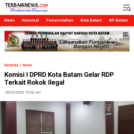
Terbaiknews
Teraktual dan Terpercaya
News
Nasional
Pemerintahan
Kota Batam
BP Batam
Beranda
News
Komisi I DPRD Kota Batam Gelar RDP
Terkait Rokok Ilegal
18/05/2023 10:02 am