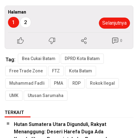
Halaman
1
2
Selanjutnya
0
Bea Cukai Batam
DPRD Kota Batam
Tag:
Free Trade Zone
FTZ
Kota Batam
Muhammad Fadli
PMA
RDP
Rokok Ilegal
UMK
Utusan Sarumaha
TERKAIT
Hutan Sumatera Utara Digunduli, Rakyat
Menanggung: Deseri Harefa Duga Ada