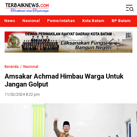
Terbaiknews
Teraktual dan Terpercaya
News
Nasional
Pemerintahan
Kota Batam
BP Batam
Beranda
Nasional
Amsakar Achmad Himbau Warga Untuk
Jangan Golput
11/02/2024 8:22 pm